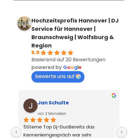
Hochzeitsprofis Hannover | DJ
Service für Hannover |
Braunschweig | Wolfsburg &
Region
5.0
Basierend auf 20 Bewertungen
powered by
G
o
o
g
l
e
bewerte uns auf
Pascal
vor 2 Monaten
DIe beiden haben unsere Hochzeit 
Die
super musikalisch begleitet.Auf der 
unsc