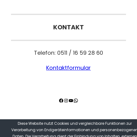
KONTAKT
Telefon: 0511 / 16 59 28 60
Kontaktformular
Facebook
Instagram
YouTube
WhatsApp
Diese Website nutzt Cookies und vergleichbare Funktionen zur
Copyright © 2026
Hochzeitsprofis-Hannover.de
Verarbeitung von Endgeräteinformationen und personenbezogene
Daten. Die Verarbeitung dient der Einbindung von Inhalten, externen