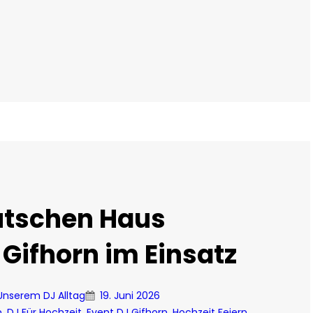
utschen Haus
 Gifhorn im Einsatz
 Unserem DJ Alltag
19. Juni 2026
n
, 
DJ Für Hochzeit
, 
Event DJ Gifhorn
, 
Hochzeit Feiern