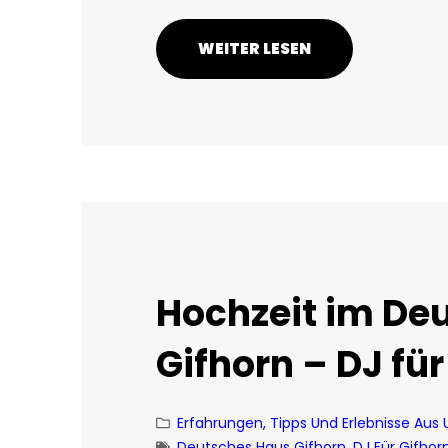
WEITER LESEN
Hochzeit im De
Gifhorn – DJ für
Erfahrungen, Tipps Und Erlebnisse Aus
Deutsches Haus Gifhorn
, 
DJ Für Gifhor